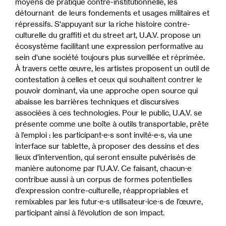
moyens de pratique contre-institutionnelle, les
détournant de leurs fondements et usages militaires et
répressifs. S'appuyant sur la riche histoire contre-
culturelle du graffiti et du street art, U.A.V. propose un
écosystème facilitant une expression performative au
sein d'une société toujours plus surveillée et réprimée.
À travers cette œuvre, les artistes proposent un outil de
contestation à celles et ceux qui souhaitent contrer le
pouvoir dominant, via une approche open source qui
abaisse les barrières techniques et discursives
associées à ces technologies. Pour le public, U.A.V. se
présente comme une boîte à outils transportable, prête
à l’emploi : les participant·e·s sont invité·e·s, via une
interface sur tablette, à proposer des dessins et des
lieux d’intervention, qui seront ensuite pulvérisés de
manière autonome par l’U.A.V. Ce faisant, chacun·e
contribue aussi à un corpus de formes potentielles
d’expression contre-culturelle, réappropriables et
remixables par les futur·e·s utilisateur·ice·s de l’œuvre,
participant ainsi à l’évolution de son impact.