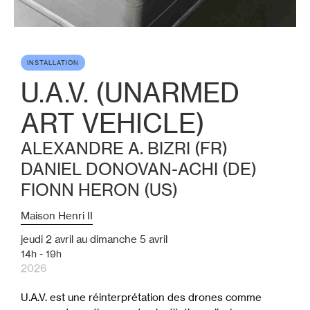
INSTALLATION
U.A.V. (UNARMED
ART VEHICLE)
ALEXANDRE A. BIZRI (FR)
DANIEL DONOVAN-ACHI (DE)
FIONN HERON (US)
Maison Henri II
jeudi
2
avril
au
dimanche
5
avril
14h - 19h
2026
U.A.V. est une réinterprétation des drones comme