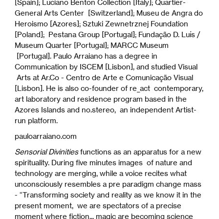
[Spain]; Luciano Benton Collection [Italy]; Quartier-
General Arts Center [Switzerland]; Museu de Angra do
Heroismo [Azores]; Sztuki Zewnetrznej Foundation
[Poland]; Pestana Group [Portugal]; Fundação D. Luís /
Museum Quarter [Portugal]; MARCC Museum
[Portugal]. Paulo Arraiano has a degree in
Communication by ISCEM [Lisbon], and studied Visual
Arts at Ar.Co - Centro de Arte e Comunicação Visual
[Lisbon]. He is also co-founder of re_act contemporary,
art laboratory and residence program based in the
Azores Islands and no.stereo, an independent Artist-
run platform.
pauloarraiano.com
Sensorial Divinities
functions as an apparatus for a new
spirituality. During five minutes images of nature and
technology are merging, while a voice recites what
unconsciously resembles a pre paradigm change mass
- “Transforming society and reality as we know it in the
present moment, we are spectators of a precise
moment where fiction... magic are becoming science