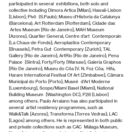
participated in several exhibitions, both solo and
collective including Dimora Artica [Milan]; Hawaii-Lisbon
[Lisbon]; Pivô (S.Paulo); Museu d’Historia da Catalunya
(Barcelona); Art Rotterdam [Rotterdam]; Cidade das
Artes Museum [Rio de Janeiro]; MAH Museum
[Azores]; Quartier General, Centre d’art Contemporain
[La Chaux-de-Fonds]; Aeroplastics Contemporary
[Brussels]; Petra Gut Contemporary [Zurich]; TAL
Gallery [Rio de Janeiro]; ArtRio [Rio de Janeiro]; Pena
Palace [Sintra]; Forty/Forty [Warsaw]; Galeria Graphos
[Rio De Janeiro]; Museu do Côa [V. N. Foz Côa; Hifa,
Harare International Festival Of Art [Zimbabwe]; Cãmara
Municipal do Porto [Porto]; Museé d’Art Moderne
[Luxembourg], Scope/Miami Basel [Miami]; National
Building Museum [Washington DC]; P28 [Lisbon]
among others. Paulo Arraiano has also participated in
several artist residency programmes, such as
Walk&Talk [Azores]; Transforma [Torres Vedras]; LAC
[Lagos] among others. He is represented in both public
and private collections such as CAC Málaga Museum,