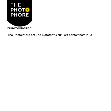
The PhotoPhore est une plateforme sur l'art contemporain, la
photographie et l'architecture. La mission du PhotoPhore est de
concevoir, créer, gérer et communiquer des expositions d'art, des
projections et des événements culturels. Elle a été fondée par Marica
Denora, chef de projet artistique, et Domenico Fallacara, architecte
et commissaire d'exposition indépendant.
Le duo a organisé et conservé des programmes en ligne et IRL en
collaboration avec des festivals internationaux tels que ADAF -
Athènes, Microwave Festival - Hong Kong, Festival Zero1 - La
Rochelle. Des partenariats avec les médias à l'organisation
d'événements spéciaux, le PhotoPhore a organisé plusieurs
expositions - notamment à Venise - axées sur l'art vidéo et les
nouveaux médias ("Future Resonance" 2017, "Back to the PostFuture"
2018, "Digital Settlement : Light Becomes Data" 2020 en ligne).
En 2019, parallèlement à la Biennale d'art de Venise, le PhotoPhore a
présenté deux expositions à Venise : "D/EVOLUTION", accueillie à la
Scuola Grande della Misericordia, avec des œuvres d'art de Sigalit